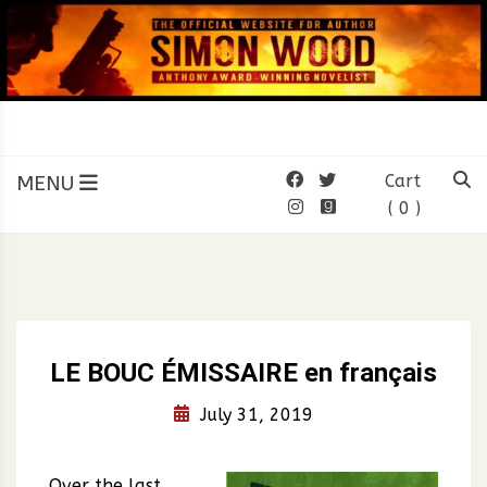
Skip
to
content
SIMON WOOD
Official Website of Author
Simon Wood
MENU
Cart
( 0 )
LE BOUC ÉMISSAIRE en français
July 31, 2019
Over the last